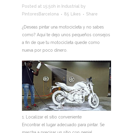
Posted at 15:50h
in
Industrial
by
PintoresBarcelona
85
Likes
Share
¿Deseas pintar una motocicleta y no sabes
como? Aquí te dejo unos pequeños consejos
a fin de que tu motocicleta quede como
nueva por poco dinero.
1. Localizar el sitio conveniente
Encontrar el lugar adecuado para pintar. Se
marcha a precisar un sitio con genial