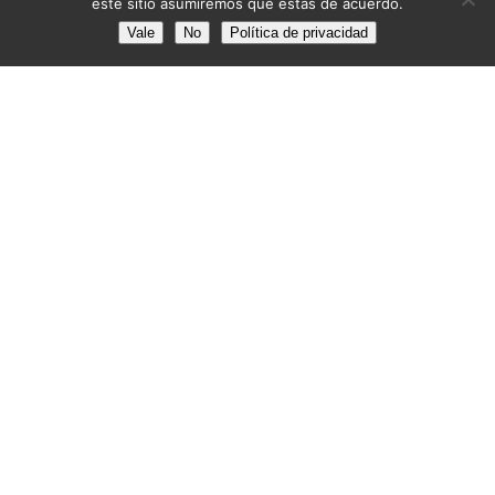
este sitio asumiremos que estás de acuerdo.
Vale
No
Política de privacidad
📧 info@pintoresbarcelona.com
📅 8:30-13:30 15:00-18:00
Sábados: 9:00 a 13:00
Trabajamos en Barcelona
CONSEJOS PARA TI🚀