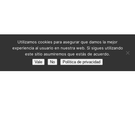
Utilizamos cookies para asegurar que damos la mejor
experiencia al usuario en nuestra web. Si sigues utilizando
este sitio asumiremos que estás de acuerdo.
Vale
No
Política de privacidad
📧 info@pintoresbarcelona.com
📅 8:30-13:30 15:00-18:00
Sábados: 9:00 a 13:00
Trabajamos en Barcelona