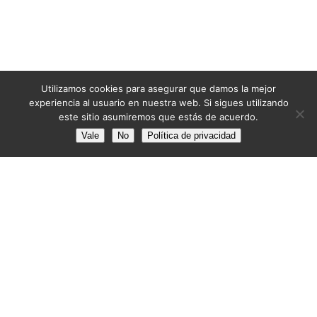
Utilizamos cookies para asegurar que damos la mejor
experiencia al usuario en nuestra web. Si sigues utilizando
este sitio asumiremos que estás de acuerdo.
Vale
No
Política de privacidad
📧 info@pintoresbarcelona.com
📅 8:30-13:30 15:00-18:00
Sábados: 9:00 a 13:00
Trabajamos en Barcelona