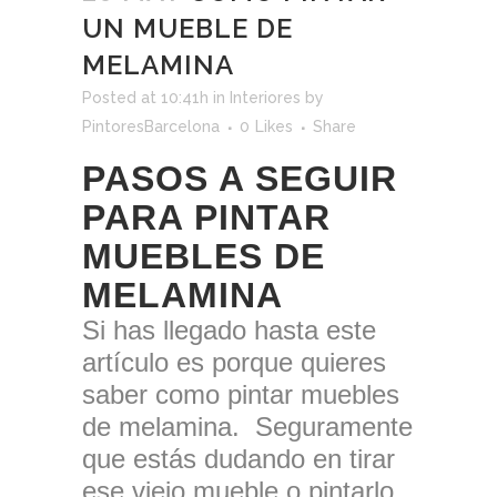
UN MUEBLE DE
MELAMINA
Posted at 10:41h
in
Interiores
by
PintoresBarcelona
0
Likes
Share
PASOS A SEGUIR
PARA PINTAR
MUEBLES DE
MELAMINA
Si has llegado hasta este
artículo es porque quieres
saber como pintar muebles
de melamina. Seguramente
que estás dudando en tirar
ese viejo mueble o pintarlo.