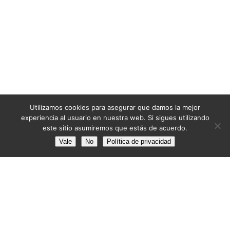
Utilizamos cookies para asegurar que damos la mejor
experiencia al usuario en nuestra web. Si sigues utilizando
este sitio asumiremos que estás de acuerdo.
Vale
No
Política de privacidad
📧 info@pintoresbarcelona.com