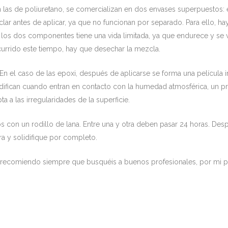
 las de poliuretano, se comercializan en dos envases superpuestos: e
r antes de aplicar, ya que no funcionan por separado. Para ello, hay
 los dos componentes tiene una vida limitada, ya que endurece y se vu
scurrido este tiempo, hay que desechar la mezcla.
 En el caso de las epoxi, después de aplicarse se forma una películ
lidifican cuando entran en contacto con la humedad atmosférica, un
a a las irregularidades de la superficie.
on un rodillo de lana. Entre una y otra deben pasar 24 horas. Despu
ra y solidifique por completo.
recomiendo siempre que busquéis a buenos profesionales, por mi pa