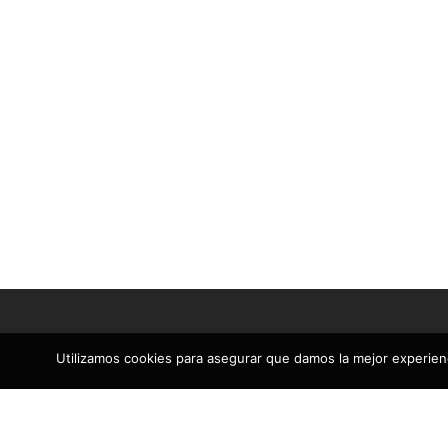
CON
Pinta
📧 info@pintoresbarcelona.com
juni
📅 8:30-13:30 15:00-18:00
Sábados: 9:00 a 13:00
Pint
Trabajamos en Barcelona
juni
Pint
mayo
Utilizamos cookies para asegurar que damos la mejor experienc