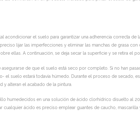
l acondicionar el suelo para garantizar una adherencia correcta de la 
reciso lijar las imperfecciones y eliminar las manchas de grasa con d
obre ellas. A continuación, se deja secar la superficie y se retira el p
e asegurarse de que el suelo está seco por completo. Si no han pasa
- el suelo estará todavía húmedo. Durante el proceso de secado, es
y alteran el acabado de la pintura.
illo humedecidos en una solución de ácido clorhídrico disuelto al 2
ilizar cualquier ácido es preciso emplear guantes de caucho, mascarilla