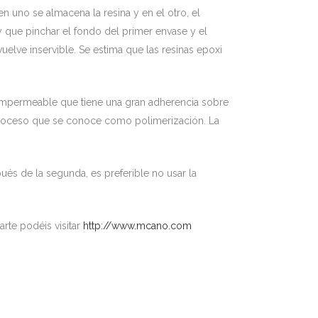
n uno se almacena la resina y en el otro, el
 que pinchar el fondo del primer envase y el
elve inservible. Se estima que las resinas epoxi
a impermeable que tiene una gran adherencia sobre
 proceso que se conoce como polimerización. La
és de la segunda, es preferible no usar la
rte podéis visitar
http://www.mcano.com