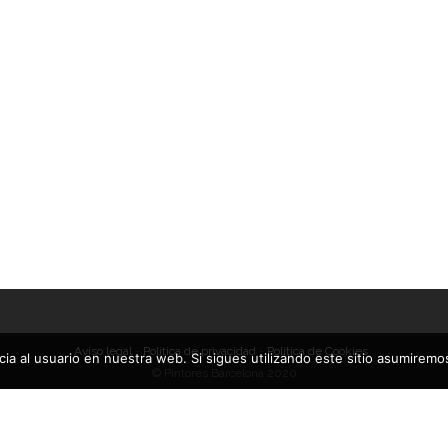
SEJOS PARA TI🚀
UTILIDADES 🎨
r a pistola
Colores NCS
o 21, 2020
Carta RAL
ar puertas de madera en blanco
Carta PANTONE
o 1, 2020
Conversor Ral a Pantone
ar encima del gotelé con rodillo
💰PRESUPUESTO💰
 29, 2020
Aviso legal
-
Politica de privacidad
-
Politica de Cookies
ia al usuario en nuestra web. Si sigues utilizando este sitio asumirem
© Pintores Barcelona 2020