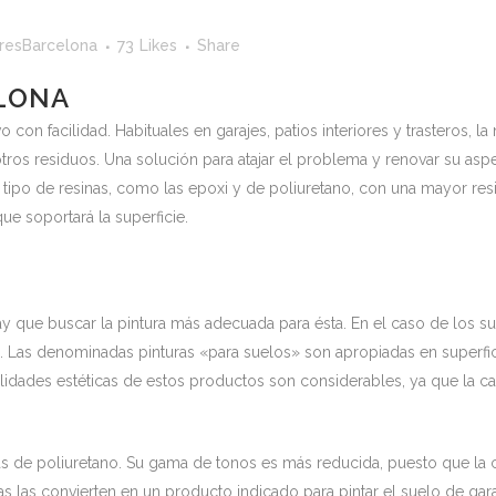
oresBarcelona
73
Likes
Share
ELONA
on facilidad. Habituales en garajes, patios interiores y trasteros, la
ros residuos. Una solución para atajar el problema y renovar su aspe
 tipo de resinas, como las epoxi y de poliuretano, con una mayor res
que soportará la superficie.
ay que buscar la pintura más adecuada para ésta. En el caso de los su
o. Las denominadas pinturas «para suelos» son apropiadas en superf
ilidades estéticas de estos productos son considerables, ya que la ca
las de poliuretano. Su gama de tonos es más reducida, puesto que la 
s las convierten en un producto indicado para pintar el suelo de garaje